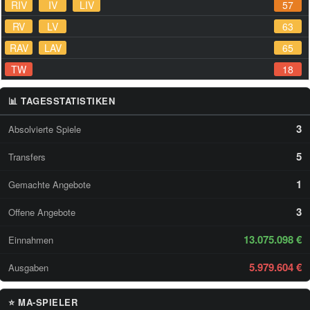
RIV
IV
LIV
57
RV
LV
63
RAV
LAV
65
TW
18
📊 TAGESSTATISTIKEN
3
Absolvierte Spiele
5
Transfers
1
Gemachte Angebote
3
Offene Angebote
13.075.098 €
Einnahmen
5.979.604 €
Ausgaben
⭐ MA-SPIELER