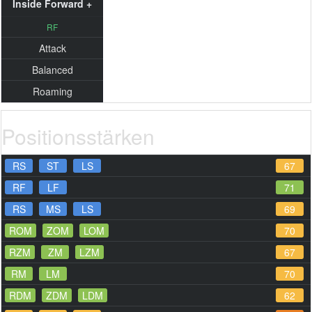
Inside Forward +
RF
Attack
Balanced
Roaming
Positionsstärken
RS
ST
LS
67
RF
LF
71
RS
MS
LS
69
ROM
ZOM
LOM
70
RZM
ZM
LZM
67
RM
LM
70
RDM
ZDM
LDM
62