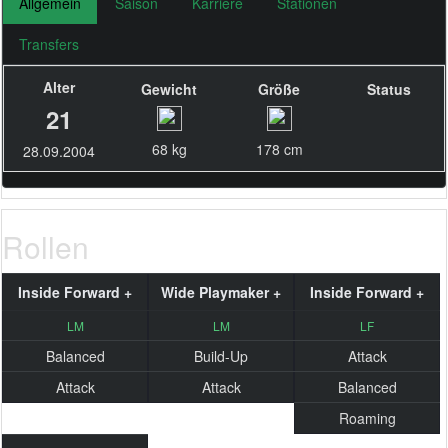
Allgemein
Saison
Karriere
Stationen
Transfers
Alter
Gewicht
Größe
Status
21
68 kg
178 cm
28.09.2004
Rollen
Inside Forward +
Wide Playmaker +
Inside Forward +
LM
LM
LF
Balanced
Build-Up
Attack
Attack
Attack
Balanced
Roaming