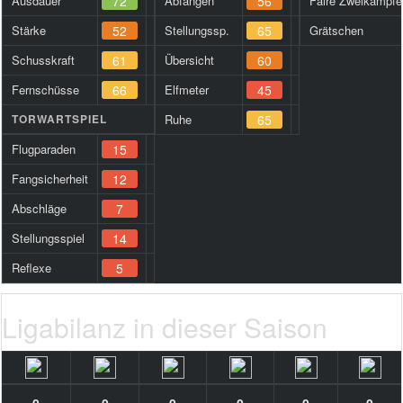
Ausdauer
72
Abfangen
56
Faire Zweikämpfe
Stärke
52
Stellungssp.
65
Grätschen
Schusskraft
61
Übersicht
60
Fernschüsse
66
Elfmeter
45
TORWARTSPIEL
Ruhe
65
Flugparaden
15
Fangsicherheit
12
Abschläge
7
Stellungsspiel
14
Reflexe
5
Ligabilanz in dieser Saison