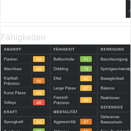
A
Fähigkeiten
ANGRIFF
FÄHIGKEIT
BEWEGUNG
Flanken
65
Ballkontrolle
71
Beschleunigung
Abschluss
68
Dribbling
73
Sprintgeschwindig
Kopfball-
Effet
62
Beweglichkeit
56
Präzision
Lange Pässe
67
Balance
Kurze Pässe
69
Freistoß-
Reaktionen
65
Volleys
48
Präzision
DEFENSIVE
KRAFT
MENTALITÄT
Defensives
Sprungkraft
66
Aggressivität
57
Bewusstsein