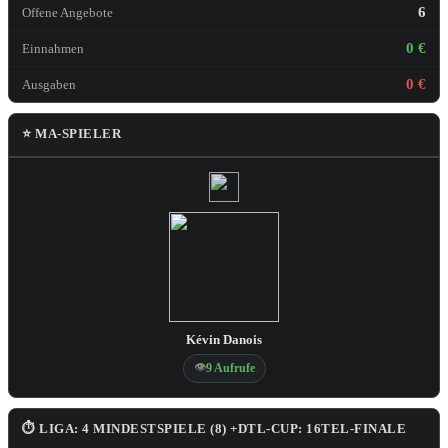
6
Offene Angebote
0 €
Einnahmen
0 €
Ausgaben
⭐ MA-SPIELER
Kévin Danois
👁
9 Aufrufe
⏱ LIGA: 4 MINDESTSPIELE (8) +DTL-CUP: 16TEL-FINALE