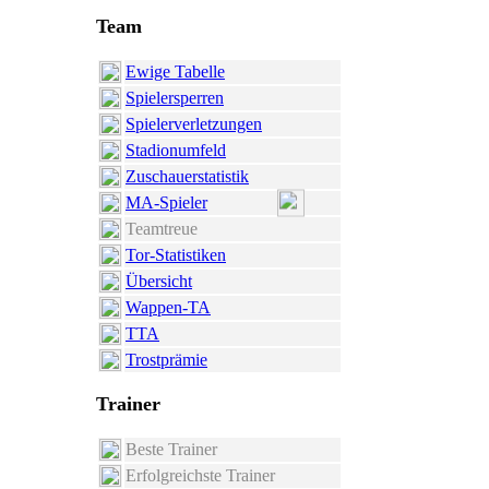
Team
Ewige Tabelle
Spielersperren
Spielerverletzungen
Stadionumfeld
Zuschauerstatistik
MA-Spieler
Teamtreue
Tor-Statistiken
Übersicht
Wappen-TA
TTA
Trostprämie
Trainer
Beste Trainer
Erfolgreichste Trainer