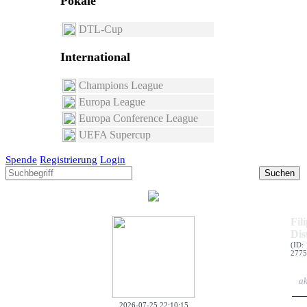
Pokale
DTL-Cup
International
Champions League
Europa League
Europa Conference League
UEFA Supercup
Spende
Registrierung
Login
Suchen
Fil
Dis
(ID:
2775
ak
2026-07-25 22:10:15