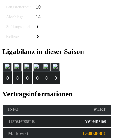
10
Fangsicherheit
14
Abschläge
6
Stellungsspiel
8
Reflexe
Ligabilanz in dieser Saison
0
0
0
0
0
0
Vertragsinformationen
INFO
WERT
Transferstatus
Vereinslos
Marktwert
1.600.000 €