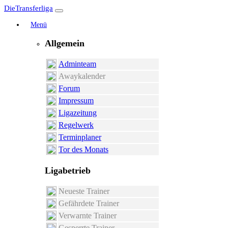
DieTransferliga
Menü
Allgemein
Adminteam
Awaykalender
Forum
Impressum
Ligazeitung
Regelwerk
Terminplaner
Tor des Monats
Ligabetrieb
Neueste Trainer
Gefährdete Trainer
Verwarnte Trainer
Gesperrte Trainer