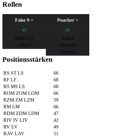
Rollen
False 9 +
Poacher +
ST
ST
Build-Up
Attack
Attack
Support
Versatile
Positionsstärken
RS
ST
LS
66
RF
LF
68
RS
MS
LS
68
ROM
ZOM
LOM
66
RZM
ZM
LZM
59
RM
LM
66
RDM
ZDM
LDM
47
RIV
IV
LIV
42
RV
LV
49
RAV
LAV
51