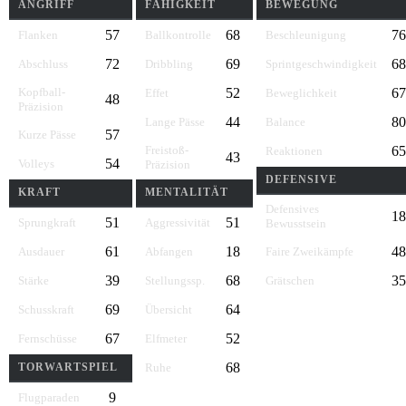
ANGRIFF
FÄHIGKEIT
BEWEGUNG
57
68
76
Flanken
Ballkontrolle
Beschleunigung
72
69
68
Abschluss
Dribbling
Sprintgeschwindigkeit
Kopfball-
52
67
Effet
Beweglichkeit
48
Präzision
44
80
Lange Pässe
Balance
57
Kurze Pässe
Freistoß-
65
Reaktionen
43
54
Volleys
Präzision
DEFENSIVE
KRAFT
MENTALITÄT
Defensives
18
51
51
Sprungkraft
Aggressivität
Bewusstsein
61
18
48
Ausdauer
Abfangen
Faire Zweikämpfe
39
68
35
Stärke
Stellungssp.
Grätschen
69
64
Schusskraft
Übersicht
67
52
Fernschüsse
Elfmeter
68
TORWARTSPIEL
Ruhe
9
Flugparaden