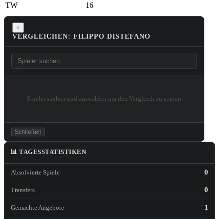
TW
16
×
VERGLEICHEN: FILIPPO DISTEFANO
Spieler suchen und auswählen um den Vergleich zu starten
Schließen
📊 TAGESSTATISTIKEN
0
Absolvierte Spiele
0
Transfers
1
Gemachte Angebote