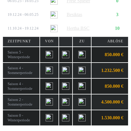
Freie Spieler
0
06.05.25 - 16.05.25
Besiktas
3
19.12.24 - 06.05.25
Hertha BSC
10
11.10.24 - 19.12.24
ZEITPUNKT
VON
ZU
ABLÖSE
Saison 5 -
850.000 €
Winterperiode
Saison 4 -
1.232.500 €
Sommerperiode
Saison 4 -
850.000 €
Sommerperiode
Saison 2 -
4.500.000 €
Sommerperiode
Saison 0 -
1.530.000 €
Winterperiode