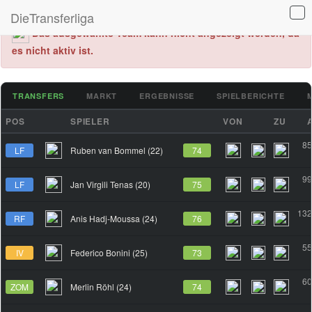
DieTransferliga
Das ausgewählte Team kann nicht angezeigt werden, da
es nicht aktiv ist.
TRANSFERS
MARKT
ERGEBNISSE
SPIELBERICHTE
POS
SPIELER
VON
ZU
85
LF
Ruben van Bommel (22)
74
99
LF
Jan Virgili Tenas (20)
75
132
RF
Anis Hadj-Moussa (24)
76
55
IV
Federico Bonini (25)
73
60
ZOM
Merlin Röhl (24)
74