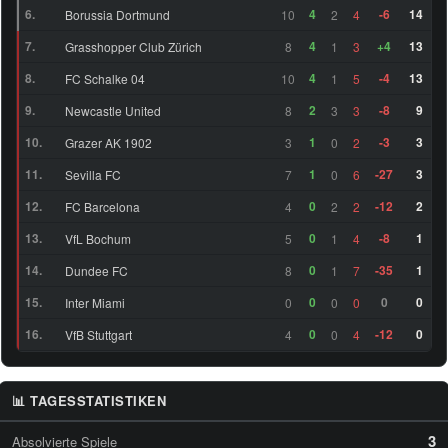
ST
64
6
(25)
6.
4
-6
14
Borussia Dortmund
10
2
4
47
7.
4
+4
13
Grasshopper Club Zürich
8
1
3
RM
Oliver Antman (24)
73
8.
4
-4
13
FC Schalke 04
10
1
5
LF
Yudong Wang (19)
64
9.
2
-8
9
Newcastle United
8
3
3
25
RF
Rayane Bounida (20)
68
10.
1
-3
3
Grazer AK 1902
3
0
2
11.
1
-27
3
Sevilla FC
7
0
6
Wesley Gassova Ribeiro
LF
69
2.
Teixeira (21)
12.
0
-12
2
FC Barcelona
4
2
2
13.
0
-8
1
VfL Bochum
5
1
4
14.
0
-35
1
Dundee FC
8
1
7
15.
0
0
0
Inter Miami
0
0
0
16.
0
-12
0
VfB Stuttgart
4
0
4
📊 TAGESSTATISTIKEN
3
Absolvierte Spiele