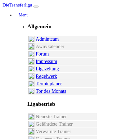
DieTransferliga
Menü
Allgemein
Adminteam
Awaykalender
Forum
Impressum
Ligazeitung
Regelwerk
Terminplaner
Tor des Monats
Ligabetrieb
Neueste Trainer
Gefährdete Trainer
Verwarnte Trainer
Gesperrte Trainer