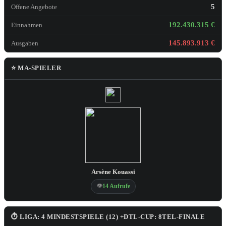
5
Offene Angebote
192.430.315 €
Einnahmen
145.893.913 €
Ausgaben
⭐ MA-SPIELER
Arsène Kouassi
👁
14 Aufrufe
⏱ LIGA: 4 MINDESTSPIELE (12) +DTL-CUP: 8TEL-FINALE