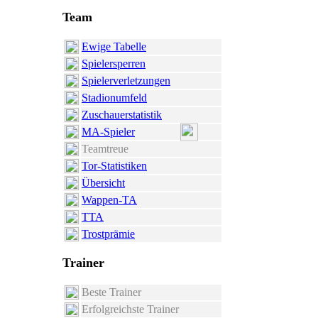
Team
Ewige Tabelle
Spielersperren
Spielerverletzungen
Stadionumfeld
Zuschauerstatistik
MA-Spieler
Teamtreue
Tor-Statistiken
Übersicht
Wappen-TA
TTA
Trostprämie
Trainer
Beste Trainer
Erfolgreichste Trainer