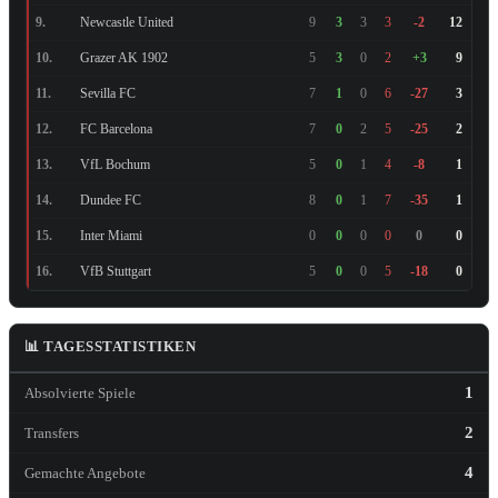
Newcastle United
9.
9
3
3
3
-2
12
Grazer AK 1902
10.
5
3
0
2
+3
9
Sevilla FC
11.
7
1
0
6
-27
3
FC Barcelona
12.
7
0
2
5
-25
2
VfL Bochum
13.
5
0
1
4
-8
1
Dundee FC
14.
8
0
1
7
-35
1
Inter Miami
15.
0
0
0
0
0
0
VfB Stuttgart
16.
5
0
0
5
-18
0
📊 TAGESSTATISTIKEN
1
Absolvierte Spiele
2
Transfers
4
Gemachte Angebote