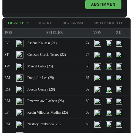
ABSTIMMEN
TRANSFERS
MARKT
ERGEBNISSE
SPIELBERICHTE
POS
SPIELER
VON
ZU
LV
Arsène Kouassi (21)
74
6
ST
Gonzalo García Torres (22)
74
7
TW
Marcel Lotka (25)
68
RM
Dong Jun Lee (29)
67
RM
Joseph Ceesay (28)
69
RM
Przemysław Płacheta (28)
69
LF
Kevin Villodres Medina (25)
69
RM
Nestory Irankunda (20)
69