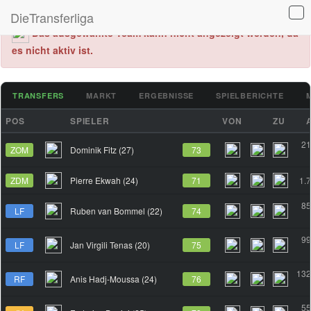
DieTransferliga
Das ausgewählte Team kann nicht angezeigt werden, da
es nicht aktiv ist.
TRANSFERS
MARKT
ERGEBNISSE
SPIELBERICHTE
POS
SPIELER
VON
ZU
21
ZOM
Dominik Fitz (27)
73
ZDM
Pierre Ekwah (24)
71
1.
85
LF
Ruben van Bommel (22)
74
99
LF
Jan Virgili Tenas (20)
75
132
RF
Anis Hadj-Moussa (24)
76
55