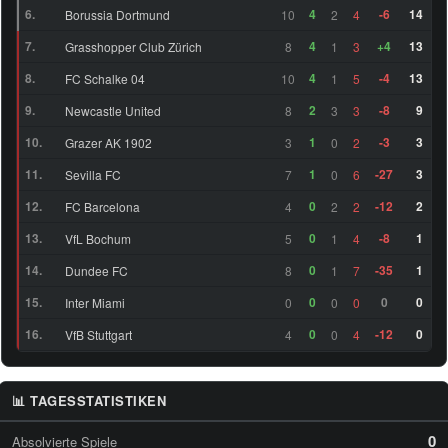
6.
4
-6
14
Borussia Dortmund
10
2
4
45
ZOM
Martín Ojeda (27)
76
7.
4
+4
13
Grasshopper Club Zürich
8
1
3
8.
4
-4
13
FC Schalke 04
10
1
5
Claudio Mendes Vicente
ST
64
6
(25)
9.
2
-8
9
Newcastle United
8
3
3
47
RM
Oliver Antman (24)
73
10.
1
-3
3
Grazer AK 1902
3
0
2
11.
1
-27
3
Sevilla FC
7
0
6
LF
Yudong Wang (19)
64
12.
0
-12
2
FC Barcelona
4
2
2
13.
0
-8
1
VfL Bochum
5
1
4
14.
0
-35
1
Dundee FC
8
1
7
15.
0
0
0
Inter Miami
0
0
0
16.
0
-12
0
VfB Stuttgart
4
0
4
📊 TAGESSTATISTIKEN
0
Absolvierte Spiele