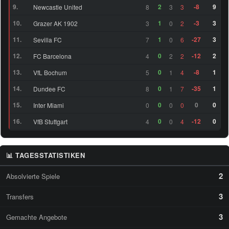
9.
2
-8
9
Newcastle United
8
3
3
25
RF
Rayane Bounida (20)
68
10.
1
-3
3
Grazer AK 1902
3
0
2
11.
1
-27
3
Sevilla FC
7
0
6
Wesley Gassova Ribeiro
LF
69
2.
Teixeira (21)
12.
0
-12
2
FC Barcelona
4
2
2
13.
0
-8
1
VfL Bochum
5
1
4
14.
0
-35
1
Dundee FC
8
1
7
15.
0
0
0
Inter Miami
0
0
0
16.
0
-12
0
VfB Stuttgart
4
0
4
📊 TAGESSTATISTIKEN
2
Absolvierte Spiele
3
Transfers
3
Gemachte Angebote