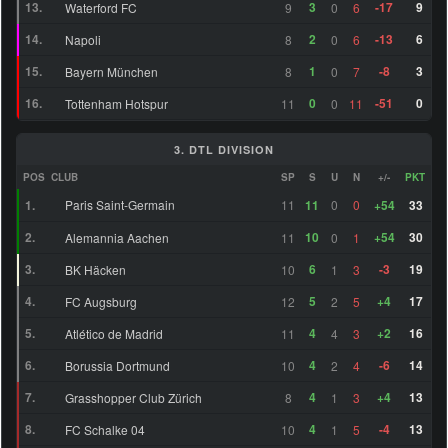
13.
3
-17
9
Waterford FC
9
0
6
ZDM
Corsin Konietzke (20)
63
6
14.
2
-13
6
Napoli
8
0
6
Amourricho van Axel
LM
65
8
Dongen (21)
15.
1
-8
3
Bayern München
8
0
7
26
16.
0
-51
0
Tottenham Hotspur
11
0
11
ZOM
Julian Justvan (28)
73
3. DTL DIVISION
30
ZOM
Sebastian Nanasi (24)
75
POS
CLUB
SP
S
U
N
+/-
PKT
Fernando López González
1.
Paris Saint-Germain
11
11
0
0
+54
33
RF
73
9.
(22)
2.
10
+54
30
Alemannia Aachen
11
0
1
12
ZDM
Milton Delgado (21)
73
3.
6
-3
19
BK Häcken
10
1
3
45
4.
5
+4
17
FC Augsburg
12
2
5
ZOM
Martín Ojeda (27)
76
5.
4
+2
16
Atlético de Madrid
11
4
3
Claudio Mendes Vicente
ST
64
6
(25)
6.
4
-6
14
Borussia Dortmund
10
2
4
47
7.
4
+4
13
Grasshopper Club Zürich
8
1
3
RM
Oliver Antman (24)
73
8.
4
-4
13
FC Schalke 04
10
1
5
LF
Yudong Wang (19)
64