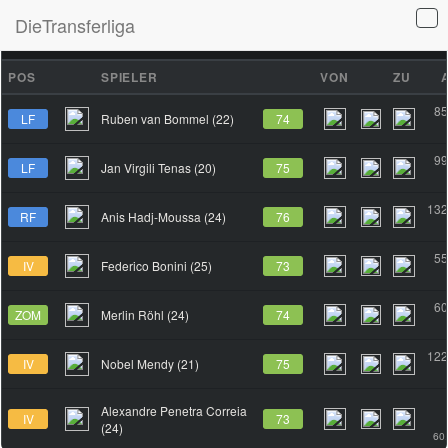
DieTransferliga
TRANSFERS
MARKT
ERGEBNISSE
SPIELBERICHTE
POS
SPIELER
VON
ZU
85
LF
Ruben van Bommel (22)
74
99
LF
Jan Virgili Tenas (20)
75
132
RF
Anis Hadj-Moussa (24)
76
55
IV
Federico Bonini (25)
73
60
ZOM
Merlin Röhl (24)
74
122
IV
Nobel Mendy (21)
75
Alexandre Penetra Correia
IV
73
(24)
60