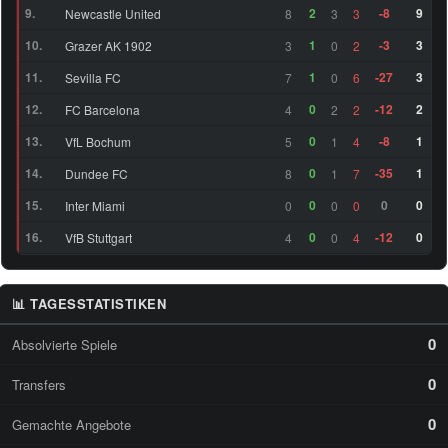
(25)
9.
2
-8
9
Newcastle United
8
3
3
47
RM
Oliver Antman (24)
73
10.
1
-3
3
Grazer AK 1902
3
0
2
11.
1
-27
3
Sevilla FC
7
0
6
LF
Yudong Wang (19)
64
12.
0
-12
2
FC Barcelona
4
2
2
13.
0
-8
1
VfL Bochum
5
1
4
14.
0
-35
1
Dundee FC
8
1
7
15.
0
0
0
Inter Miami
0
0
0
16.
0
-12
0
VfB Stuttgart
4
0
4
📊 TAGESSTATISTIKEN
0
Absolvierte Spiele
0
Transfers
0
Gemachte Angebote