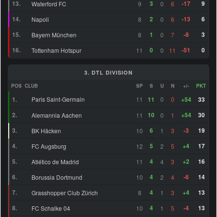
35
13.
3
-17
9
Waterford FC
9
0
6
ZOM
Justin Lerma (18)
64
14.
2
-13
6
Napoli
8
0
6
Allahyar Sayyadmanesh
LM
73
(25)
15.
1
-8
3
Bayern München
8
0
7
16.
0
-51
0
Tottenham Hotspur
11
0
11
ZDM
Corsin Konietzke (20)
63
6
Amourricho van Axel
LM
65
8
3. DTL DIVISION
Dongen (21)
POS
CLUB
SP
S
U
N
+/-
PKT
26
ZOM
Julian Justvan (28)
73
1.
Paris Saint-Germain
11
11
0
0
+54
33
2.
10
+54
30
Alemannia Aachen
11
0
1
30
ZOM
Sebastian Nanasi (24)
75
3.
6
-3
19
BK Häcken
10
1
3
Fernando López González
RF
73
9.
4.
5
+4
17
FC Augsburg
12
2
5
(22)
5.
4
+2
16
Atlético de Madrid
11
4
3
12
ZDM
Milton Delgado (21)
73
6.
4
-6
14
Borussia Dortmund
10
2
4
45
ZOM
Martín Ojeda (27)
76
7.
4
+4
13
Grasshopper Club Zürich
8
1
3
8.
4
-4
13
FC Schalke 04
10
1
5
Claudio Mendes Vicente
ST
64
6