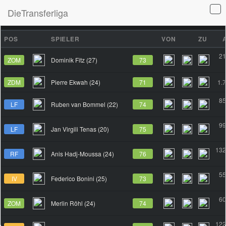
DieTransferliga
TRANSFERS
MARKT
ERGEBNISSE
SPIELBERICHTE
POS
SPIELER
VON
ZU
21
ZOM
Dominik Fitz (27)
73
ZDM
Pierre Ekwah (24)
71
1.
85
LF
Ruben van Bommel (22)
74
99
LF
Jan Virgili Tenas (20)
75
132
RF
Anis Hadj-Moussa (24)
76
55
IV
Federico Bonini (25)
73
60
ZOM
Merlin Röhl (24)
74
122