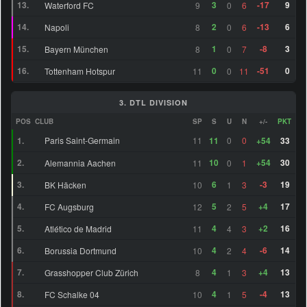
35
13.
3
-17
9
Waterford FC
9
0
6
ZOM
Justin Lerma (18)
64
14.
2
-13
6
Napoli
8
0
6
Allahyar Sayyadmanesh
LM
73
(25)
15.
1
-8
3
Bayern München
8
0
7
16.
0
-51
0
Tottenham Hotspur
11
0
11
ZDM
Corsin Konietzke (20)
63
6
Amourricho van Axel
LM
65
8
3. DTL DIVISION
Dongen (21)
POS
CLUB
SP
S
U
N
+/-
PKT
26
ZOM
Julian Justvan (28)
73
1.
Paris Saint-Germain
11
11
0
0
+54
33
2.
10
+54
30
Alemannia Aachen
11
0
1
30
ZOM
Sebastian Nanasi (24)
75
3.
6
-3
19
BK Häcken
10
1
3
Fernando López González
RF
73
9.
4.
5
+4
17
FC Augsburg
12
2
5
(22)
5.
4
+2
16
Atlético de Madrid
11
4
3
12
ZDM
Milton Delgado (21)
73
6.
4
-6
14
Borussia Dortmund
10
2
4
45
ZOM
Martín Ojeda (27)
76
7.
4
+4
13
Grasshopper Club Zürich
8
1
3
8.
4
-4
13
FC Schalke 04
10
1
5
Claudio Mendes Vicente
ST
64
6