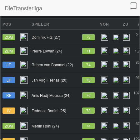
DieTransferliga
TRANSFERS
MARKT
ERGEBNISSE
SPIELBERICHTE
POS
SPIELER
VON
ZU
21
ZOM
Dominik Fitz (27)
73
ZDM
Pierre Ekwah (24)
71
1.
85
LF
Ruben van Bommel (22)
74
99
LF
Jan Virgili Tenas (20)
75
132
RF
Anis Hadj-Moussa (24)
76
55
IV
Federico Bonini (25)
73
60
ZOM
Merlin Röhl (24)
74
122