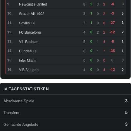
(25)
9.
2
-8
9
Newcastle United
8
3
3
47
RM
Oliver Antman (24)
73
10.
1
-3
3
Grazer AK 1902
3
0
2
11.
1
-27
3
Sevilla FC
7
0
6
LF
Yudong Wang (19)
64
12.
0
-12
2
FC Barcelona
4
2
2
13.
0
-8
1
VfL Bochum
5
1
4
14.
0
-35
1
Dundee FC
8
1
7
15.
0
0
0
Inter Miami
0
0
0
16.
0
-12
0
VfB Stuttgart
4
0
4
📊 TAGESSTATISTIKEN
3
Absolvierte Spiele
5
Transfers
3
Gemachte Angebote