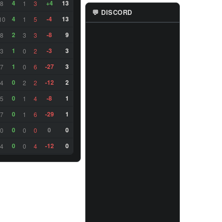
4
+4
13
8
1
3
💬 DISCORD
4
-4
13
10
1
5
2
-8
9
8
3
3
1
-3
3
3
0
2
1
-27
3
7
0
6
0
-12
2
4
2
2
0
-8
1
5
1
4
0
-29
1
7
1
6
0
0
0
0
0
0
0
-12
0
4
0
4