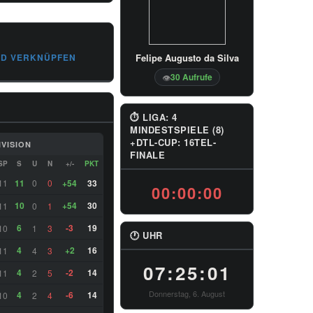
RD VERKNÜPFEN
Felipe Augusto da Silva
30 Aufrufe
👁
⏱ LIGA: 4
MINDESTSPIELE (8)
+DTL-CUP: 16TEL-
IVISION
FINALE
SP
S
U
N
+/-
PKT
11
11
0
0
+54
33
00:00:00
10
+54
30
11
0
1
6
-3
19
10
1
3
🕐 UHR
4
+2
16
11
4
3
07:25:02
4
-2
14
11
2
5
Donnerstag, 6. August
4
-6
14
10
2
4