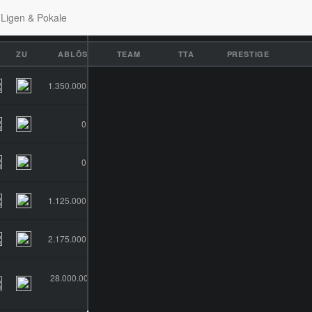
Ligen & Pokale
ERICHTE
MINDESTSPIELE
TEAMS
TORSCHÜTZEN
FORUM
TEA
ZU
ABLÖSE
TEAM
TTA
PRESTIGE
1.350.000 €
0 €
0 €
1.125.000 €
2.175.000 €
28.000.000
€