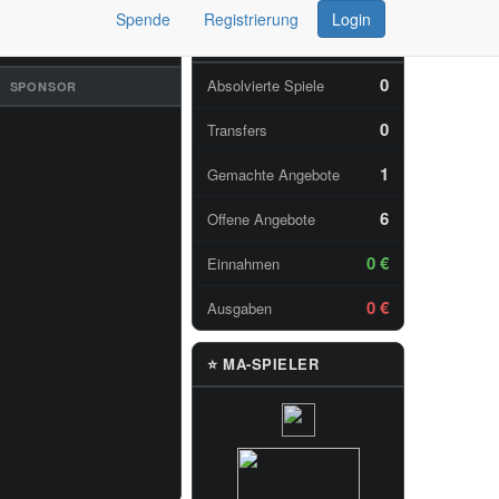
Spende
Registrierung
Login
📊 TAGESSTATISTIKEN
MNEWS
0
Absolvierte Spiele
SPONSOR
0
Transfers
1
Gemachte Angebote
6
Offene Angebote
0 €
Einnahmen
0 €
Ausgaben
⭐ MA-SPIELER