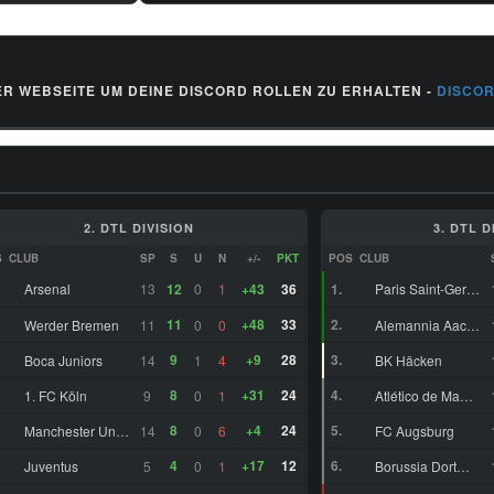
750.000 €
18.000.000
R WEBSEITE UM DEINE DISCORD ROLLEN ZU ERHALTEN -
DISCO
€
0 €
15.000.000
€
2. DTL DIVISION
3. DTL D
S
CLUB
SP
S
U
N
+/-
PKT
POS
CLUB
162.500 €
Arsenal
13
12
0
1
+43
36
1.
Paris Saint-Germain
11
+48
33
2.
Werder Bremen
11
0
0
Alemannia Aachen
4.500.000 €
9
+9
28
3.
Boca Juniors
14
1
4
BK Häcken
10.000.000
8
+31
24
4.
1. FC Köln
9
0
1
Atlético de Madrid
€
8
+4
24
5.
Manchester United
14
0
6
FC Augsburg
3.000.000 €
4
+17
12
6.
Juventus
5
0
1
Borussia Dortmund