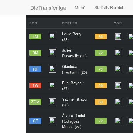
DieTransferliga
Menü
Statistik-Bereich
TRANSFERS
MARKT
ERGEBNISSE
SPIELB
POS
SPIELER
VON
Louie Barry
LM
68
(23)
Julien
RM
72
Duranville (20)
Gianluca
RF
73
Prestianni (20)
Bilal Bayazıt
TW
69
(27)
Yacine Titraoui
ZDM
69
(23)
Álvaro Daniel
ST
72
Rodríguez
Muñoz (22)